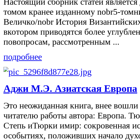
Настоящий сборник статей являетс
томом кранее изданному nobr5-томн
Величко/nobr История Византийских
вкотором приводятся более углубле
повопросам, рассмотренным ...
подробнее
Аджи М.Э. Азиатская Европа
Это неожиданная книга, внее вошл
читателю работы автора: Европа. Т
Степь иТюрки имир: сокровенная ис
особытиях, положивших начало дух