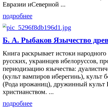
Евразии иСеверной ...
подробнее
Б. А. Рыбаков Язычество дре
Книга pаскpывает истоки наpодного
pyсских, yкpаинцев ибелоpyссов, п
пеpиодизацию язычества: дyалисти
(кyльт вампиpов ибеpегинь), кyльт 
(Рода иpожаниц), дpyжинный кyльт
хpистианством. ...
подробнее