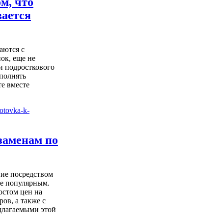
ом, что
вается
аются с
ок, еще не
и подросткового
ыполнять
е вместе
заменам по
ие посредством
ее популярным.
остом цен на
ов, а также с
длагаемыми этой