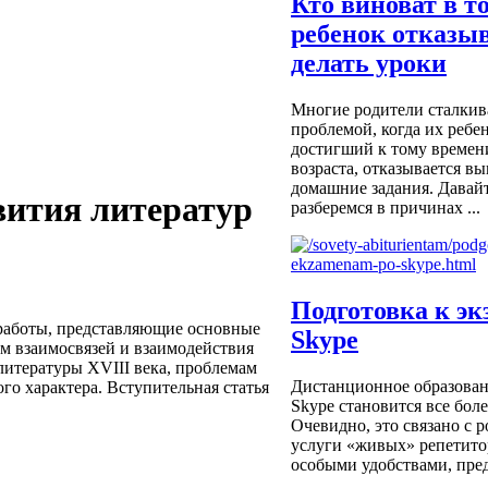
Кто виноват в т
ребенок отказы
делать уроки
Многие родители сталкив
проблемой, когда их ребен
достигший к тому времен
возраста, отказывается в
домашние задания. Давайт
вития литератур
разберемся в причинах ...
Подготовка к эк
 работы, представляющие основные
Skype
м взаимосвязей и взаимодействия
литературы XVIII века, проблемам
Дистанционное образован
го характера. Вступительная статья
Skype становится все бол
Очевидно, это связано с р
услуги «живых» репетитор
особыми удобствами, пре
...