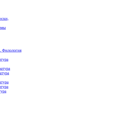
иски,
ммы
а. Филология
атура
ратура
атура
атура
атура
тура