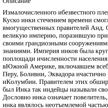
Описание
Измалочисленного ибезвестного пл
Куско инки стечением времени смог
вмогущественных правителей Анд. 
великую империю, поразившую при
своими грандиозными сооружениям
знаниями. Империя инков была кр
поплощади ичисленности населения
вЮжной Америке, включавшем все
Перу, Боливии, Эквадора ичастично
иКолумбии. Правителем этих обши
был Инка так индейцы называли свое
Дословно инка означает повелитель,
инка являлось неотъемлемой часть