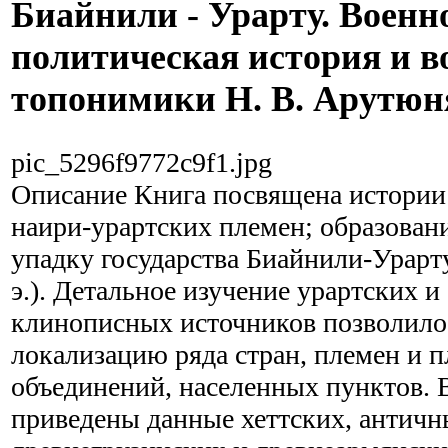
Биайнили - Урарту. Военн
политическая история и 
топонимики Н. В. Арутюн
pic_5296f9772c9f1.jpg
Описание
Книга посвящена истории
наири-урартских племен; образова
упадку государства Биайнили-Урарту (
э.). Детальное изучение урартских и
клинописных источников позволило
локализацию ряда стран, племен и 
объединений, населенных пунктов. В
приведены данные хеттских, античн