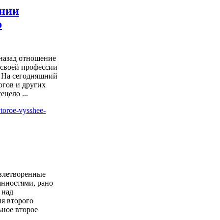
ении
о
 назад отношение
 своей профессии
 На сегодняшний
огов и других
ецело ...
влетворенные
нностями, рано
 над
я второго
ьное второе