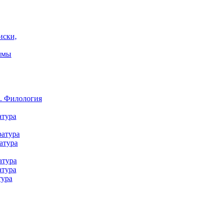
иски,
ммы
а. Филология
атура
ратура
атура
атура
атура
тура