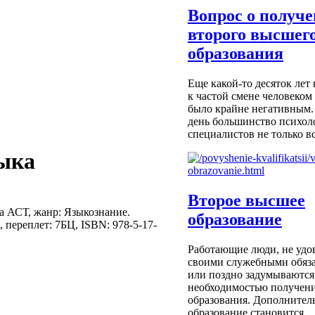
Вопрос о получ
второго высшег
образования
Еще какой-то десяток лет
к частой смене человеком
было крайне негативным.
день большинство психол
специалистов не только вс
зыка
Второе высшее
а АСТ, жанр: Языкознание.
образование
, переплет: 7БЦ, ISBN: 978-5-17-
Работающие люди, не удо
своими служебными обяза
или поздно задумываются
необходимостью получени
образования. Дополнител
образование становится ...