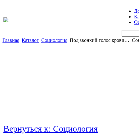
Д
Ка
Об
Главная
Каталог
Социология
Под звонкий голос крови…: Сов
Вернуться к: Социология