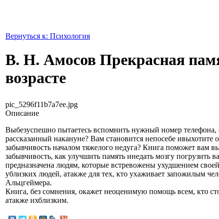
Вернуться к: Психология
В. Н. Амосов Прекрасная пам
возрасте
pic_5296f11b7a7ee.jpg
Описание
Выбезуспешно пытаетесь вспомнить нужный номер телефона, ф
рассказанный накануне? Вам становится непосебе ивыхотите о
забывчивость началом тяжелого недуга? Книга поможет вам вы
забывчивость, как улучшить память инедать мозгу погрузить в
предназначена людям, которые встревожены ухудшением своей
ублизких людей, атакже для тех, кто ухаживает запожилым ч
Альцгеймера.
Книга, без сомнения, окажет неоценимую помощь всем, кто с
атакже ихблизким.