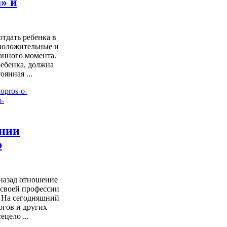
а» и
тдать ребенка в
е положительные и
анного момента.
ребенка, должна
оянная ...
ении
о
 назад отношение
 своей профессии
 На сегодняшний
огов и других
ецело ...