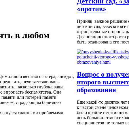
Детский сад. «З
«против»
Приняв важное решение о
детский сад, взвесьте вс
отрицательные стороны д
ять в любом
Для полноценного роста 
быть реализована его пост
Вопрос о получ
амилию известного актера, анекдот,
второго высшег
пределить, неявляетсяли ваша
яснить, насколько глубока ваша
образования
ас впропасть беспамятства. Она
 памяти или потерей памяти
Еще какой-то десяток лет
еловеком, страдающим болезнью
к частой смене человеком
было крайне негативным.
толкнулся сданными проблемами,
день большинство психол
специалистов не только вс