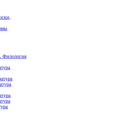
иски,
ммы
а. Филология
атура
ратура
атура
атура
атура
тура