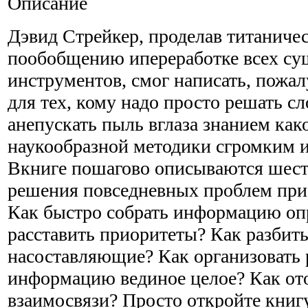
Описание
Дэвид Стрейкер, проделав титаниче
пообобщению ипереработке всех с
инструментов, смог написать, пожа
для тех, кому надо просто решать с
анепускать пыль вглаза знанием
как
наукообразной методики сгромким 
Вкниге пошагово описываются шест
решения повседневных проблем при
Как быстро собрать информацию оп
расставить приоритеты? Как разбит
насоставляющие? Как организовать
информацию вединое целое? Как от
взаимосвязи? Просто откройте книгу