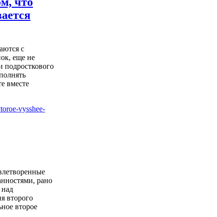
ом, что
вается
аются с
ок, еще не
и подросткового
ыполнять
е вместе
влетворенные
нностями, рано
 над
я второго
ьное второе