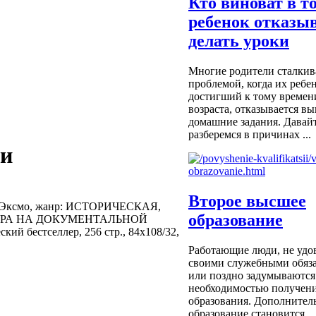
Кто виноват в т
ребенок отказы
делать уроки
Многие родители сталкив
проблемой, когда их ребен
достигший к тому времен
возраста, отказывается в
домашние задания. Давайт
разберемся в причинах ...
ии
Второе высшее
ва Эксмо, жанр: ИСТОРИЧЕСКАЯ,
образование
УРА НА ДОКУМЕНТАЛЬНОЙ
ий бестселлер, 256 стр., 84x108/32,
Работающие люди, не удо
своими служебными обяза
или поздно задумываются
необходимостью получени
образования. Дополнител
образование становится ...