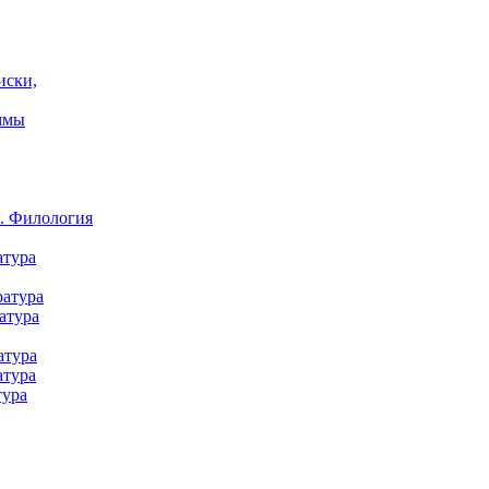
иски,
ммы
а. Филология
атура
ратура
атура
атура
атура
тура