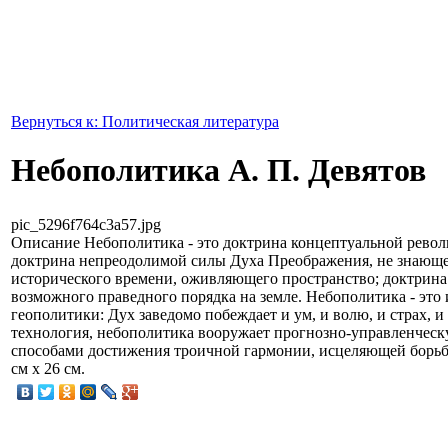
Вернуться к: Политическая литература
Небополитика А. П. Девятов
pic_5296f764c3a57.jpg
Описание
Небополитика - это доктрина концептуальной револю
доктрина непреодолимой силы Духа Преображения, не знающе
исторического времени, оживляющего пространство; доктрин
возможного праведного порядка на земле. Небополитика - это
геополитики: Дух заведомо побеждает и ум, и волю, и страх, и
технология, небополитика вооружает прогнозно-управленчес
способами достижения троичной гармонии, исцеляющей борьб
см x 26 см.