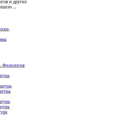
огов и других
ецело ...
иски,
ммы
а. Филология
атура
ратура
атура
атура
атура
тура