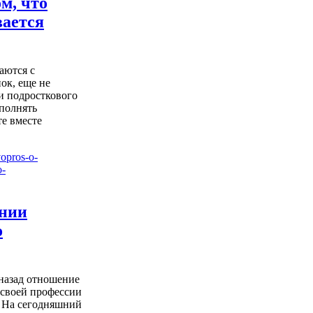
ом, что
вается
аются с
ок, еще не
и подросткового
ыполнять
е вместе
ении
о
 назад отношение
 своей профессии
 На сегодняшний