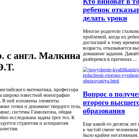
Кто виноват в т
ребенок отказы
делать уроки
Многие родители сталкив
проблемой, когда их ребен
достигший к тому времен
возраста, отказывается в
. с англ. Малкина
домашние задания. Давайт
разберемся в причинах ...
Э.Т.
английского математика, профессора
Вопрос о получ
ора широко известной монографии
). В ней изложены элементы
второго высшег
ике точки и динамике твердого тела,
образования
мике, системы Гамильтона, общая
но исследована задача трех тел. К
ндуется студентам и аспирантам
Еще какой-то десяток лет
алистам.
к частой смене человеком
было крайне негативным.