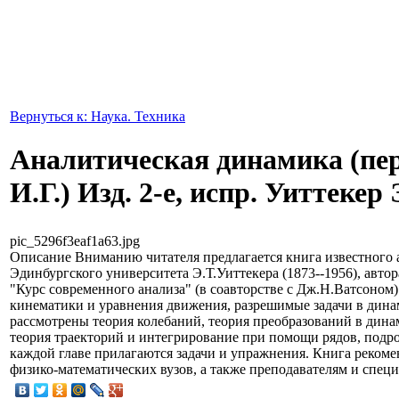
Вернуться к: Наука. Техника
Аналитическая динамика (пер
И.Г.) Изд. 2-е, испр. Уиттекер 
pic_5296f3eaf1a63.jpg
Описание
Вниманию читателя предлагается книга известного 
Эдинбургского университета Э.Т.Уиттекера (1873--1956), авт
"Курс современного анализа" (в соавторстве с Дж.Н.Ватсоном
кинематики и уравнения движения, разрешимые задачи в динам
рассмотрены теория колебаний, теория преобразований в дина
теория траекторий и интегрирование при помощи рядов, подроб
каждой главе прилагаются задачи и упражнения. Книга рекоме
физико-математических вузов, а также преподавателям и специ