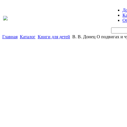
Д
Ка
Об
Главная
Каталог
Книги для детей
В. В. Донец О подвигах и ч