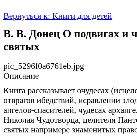
Вернуться к: Книги для детей
В. В. Донец О подвигах и 
святых
pic_5296f0a6761eb.jpg
Описание
Книга рассказывает очудесах (исцел
отврагов ибедствий, исравлении злод
ангелов-спасителей
, чудесах арханг
Николая Чудотворца, целителя Пан
святых напримере знаменитых прав