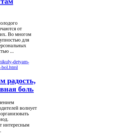
нтам
молодого
ичаются от
их. Во многом
тупностью для
ерсональных
ью ...
м радость,
овная боль
лением
одителей волнует
 организовать
иод.
ет интересным
.