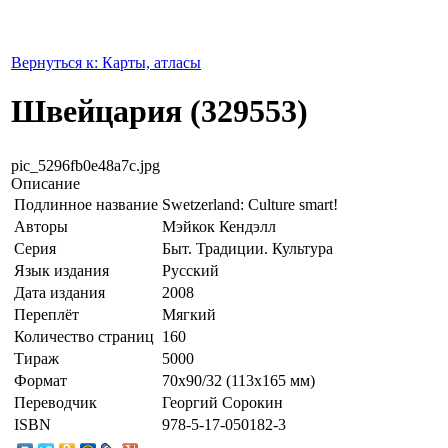
Вернуться к: Карты, атласы
Швейцария (329553)
pic_5296fb0e48a7c.jpg
Описание
Подлинное название
Swetzerland: Culture smart!
Авторы
Мэйкок Кендэлл
Серия
Быт. Традиции. Культура
Язык издания
Русский
Дата издания
2008
Переплёт
Мягкий
Количество страниц
160
Тираж
5000
Формат
70x90/32 (113х165 мм)
Переводчик
Георгий Сорокин
ISBN
978-5-17-050182-3