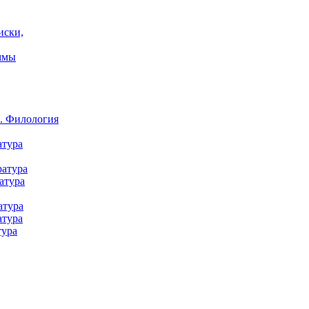
иски,
ммы
а. Филология
атура
ратура
атура
атура
атура
тура