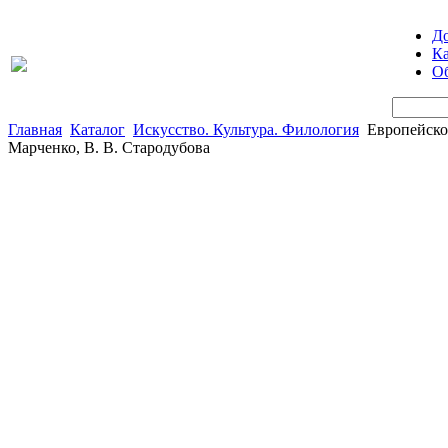
Д
Ка
Об
Главная
Каталог
Искусство. Культура. Филология
Европейское
Марченко, В. В. Стародубова