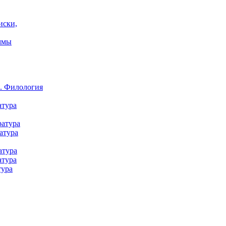
иски,
ммы
а. Филология
атура
ратура
атура
атура
атура
тура