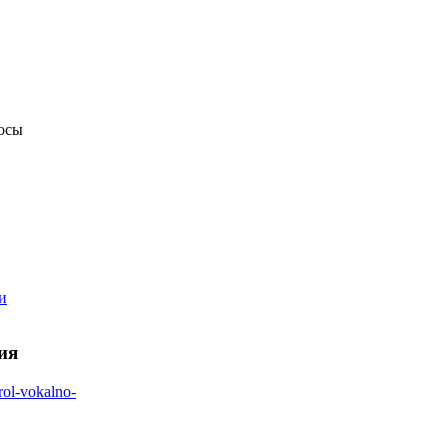
росы
и
ия