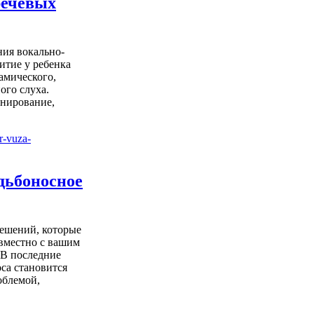
речевых
ия вокально-
итие у ребенка
намического,
ого слуха.
нирование,
дьбоносное
ешений, которые
овместно с вашим
. В последние
са становится
облемой,