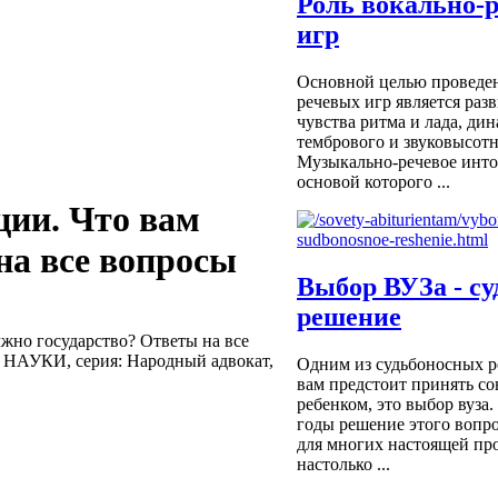
Роль вокально-
игр
Основной целью проведен
речевых игр является разв
чувства ритма и лада, ди
тембрового и звуковысотн
Музыкально-речевое инто
основой которого ...
ции. Что вам
на все вопросы
Выбор ВУЗа - су
решение
жно государство? Ответы на все
НАУКИ, серия: Народный адвокат,
Одним из судьбоносных р
вам предстоит принять с
ребенком, это выбор вуза
годы решение этого вопро
для многих настоящей пр
настолько ...