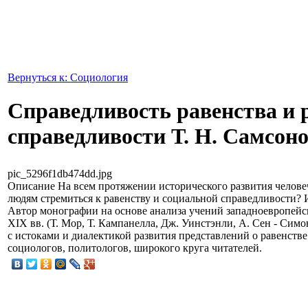
Вернуться к: Социология
Справедливость равенства и 
справедливости Т. Н. Самсон
pic_5296f1db474dd.jpg
Описание
На всем протяжении исторического развития челове
людям стремиться к равенству и социальной справедливости? И
Автор монографии на основе анализа учений западноевропейск
XIX вв. (Т. Мор, Т. Кампанелла, Дж. Уинстэнли, А. Сен - Симо
с истоками и диалектикой развития представлений о равенстве
социологов, политологов, широкого круга читателей.