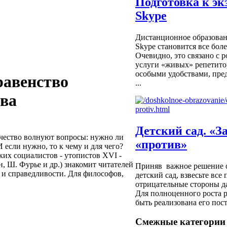
Подготовка к эк
Skype
Дистанционное образован
Skype становится все бол
Очевидно, это связано с р
услуги «живых» репетитор
особыми удобствами, пре
равенство
...
ова
Детский сад. «З
чество волнуют вопросы: нужно ли
«против»
 если нужно, то к чему и для чего?
их социалистов - утопистов XVI -
н, Ш. Фурье и др.) знакомит читателей
Приняв важное решение о
 и справедливости. Для философов,
детский сад, взвесьте вс
отрицательные стороны д
Для полноценного роста 
быть реализована его пост
Смежные категории