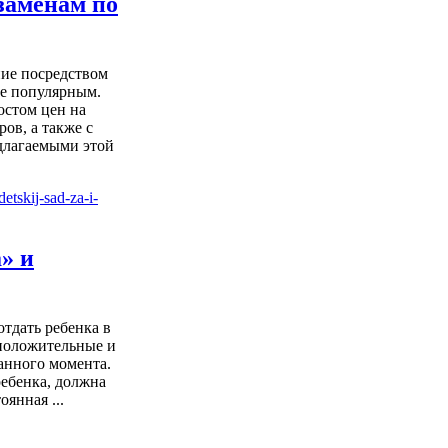
заменам по
ие посредством
ее популярным.
остом цен на
ов, а также с
длагаемыми этой
а» и
тдать ребенка в
е положительные и
анного момента.
ребенка, должна
оянная ...