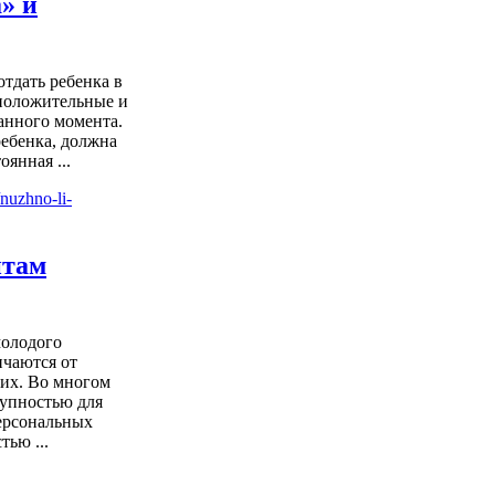
а» и
тдать ребенка в
е положительные и
анного момента.
ребенка, должна
оянная ...
нтам
молодого
ичаются от
их. Во многом
тупностью для
ерсональных
ью ...