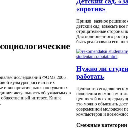
Детский сад. «З
«против»
Приняв важное решение о
детский сад, взвесьте вс
отрицательные стороны д
Для полноценного роста 
быть реализована его пост
 социологические
Нужно ли студе
работать
ериалам исследований ФОМа 2005-
овой культуры россиян и их
е и восприятия рынка оккультных
Ценности сегодняшнего 
диняет актуальность обсуждаемых в
поколения во многом отл
 общественный интерес. Книга
ценностей всех предыдущ
.
это можно объяснить дос
современной молодежи п
компьютеров и возможност
Смежные категории