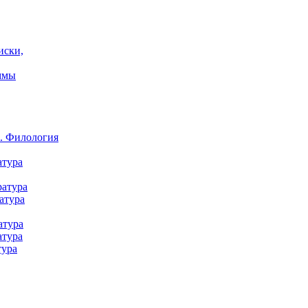
иски,
ммы
а. Филология
атура
ратура
атура
атура
атура
тура