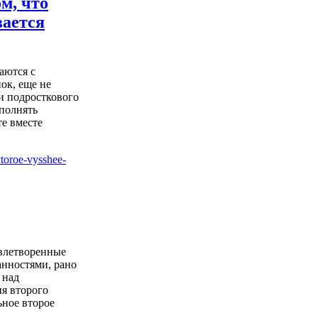
ом, что
вается
аются с
ок, еще не
и подросткового
ыполнять
е вместе
влетворенные
нностями, рано
 над
я второго
ьное второе