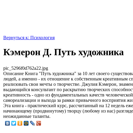
Вернуться к: Психология
Кэмерон Д. Путь художника
pic_5296f0d762a22.jpg
Описание
Книга "Путь художника" за 10 лет своего существо
людей, а именно - их отношение к собственным креативным с
реализовать свои мечты о творчестве. Джулия Кэмерон, знам
выдающийся консультант по раскрытию творческих способносте
креативность - одно из фундаментальных качеств человеческо
самореализации и выхода за рамки привычного восприятия жи
Эта книга - практический курс, рассчитанный на 12 недель е
начинающему (продвинутому) творцу (любому из нас) разглядет
неожиданные таланты.