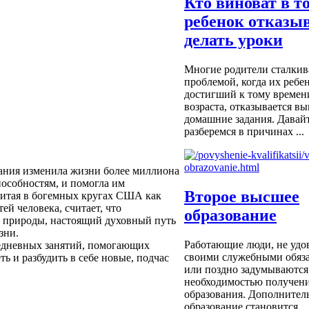
Кто виноват в т
ребенок отказы
делать уроки
Многие родители сталкив
проблемой, когда их ребен
достигший к тому времен
возраста, отказывается в
домашние задания. Давайт
разберемся в причинах ...
вания изменила жизни более миллиона
пособностям, и помогла им
Второе высшее
енитая в богемных кругах США как
й человека, считает, что
образование
й природы, настоящий духовный путь
зни.
Работающие люди, не удо
жедневных занятий, помогающих
своими служебными обяза
ь и разбудить в себе новые, подчас
или поздно задумываются
необходимостью получени
образования. Дополнител
образование становится ...