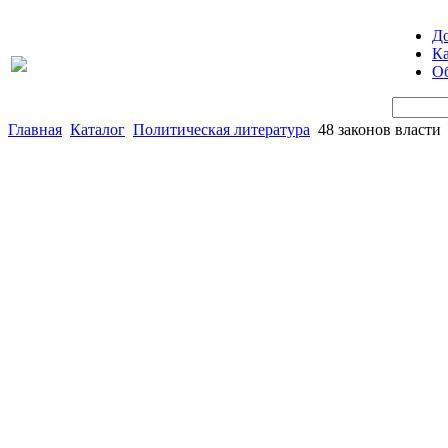
Д
Ка
Об
Главная
Каталог
Политическая литература
48 законов власти