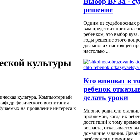
Выбор ВУЗа - су
решение
Одним из судьбоносных р
вам предстоит принять с
ребенком, это выбор вуза
годы решение этого вопро
для многих настоящей пр
настолько ...
ческой культуры
Кто виноват в т
ребенок отказы
делать уроки
ическая культура. Компьютерный
 кафедр физического воспитания
бучаемых на проявление интереса к
Многие родители сталкив
проблемой, когда их ребен
достигший к тому времен
возраста, отказывается в
домашние задания. Давайт
разберемся в причинах ...