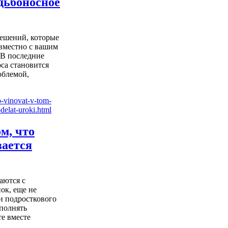
дьбоносное
ешений, которые
овместно с вашим
. В последние
са становится
облемой,
ом, что
вается
аются с
ок, еще не
и подросткового
ыполнять
е вместе