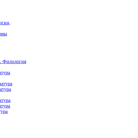
иски,
ммы
а. Филология
атура
ратура
атура
атура
атура
тура