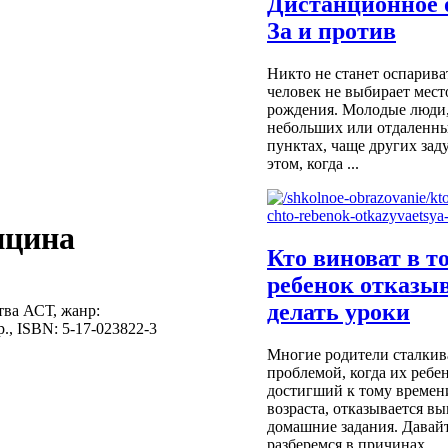
Дистанционное 
За и против
Никто не станет оспариват
человек не выбирает мест
рождения. Молодые люди
небольших или отдаленн
пунктах, чаще других за
этом, когда ...
ицина
Кто виноват в т
ребенок отказы
делать уроки
тва АСТ, жанр:
., ISBN: 5-17-023822-3
Многие родители сталкив
проблемой, когда их ребен
достигший к тому времен
возраста, отказывается в
домашние задания. Давайт
разберемся в причинах ...