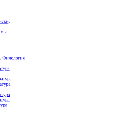
иски,
ммы
а. Филология
атура
ратура
атура
атура
атура
тура