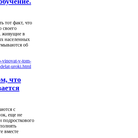
обучение.
ь тот факт, что
о своего
, живущие в
ых населенных
думываются об
ом, что
вается
аются с
ок, еще не
и подросткового
ыполнять
е вместе