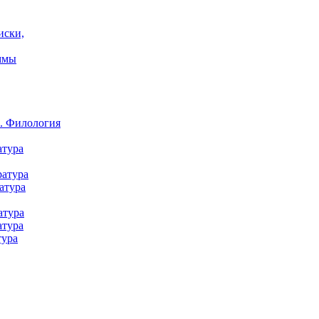
иски,
ммы
а. Филология
атура
ратура
атура
атура
атура
тура