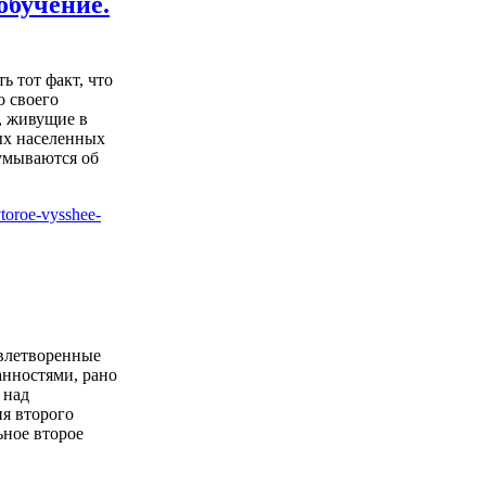
обучение.
ь тот факт, что
о своего
, живущие в
ых населенных
думываются об
влетворенные
нностями, рано
 над
я второго
ьное второе