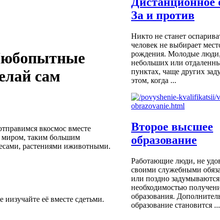
Дистанционное 
За и против
Никто не станет оспариват
человек не выбирает мест
 Любопытные
рождения. Молодые люди
небольших или отдаленн
пунктах, чаще других за
елай сам
этом, когда ...
Второе высшее
отправимся вкосмос вместе
 миром, таким большим
образование
лесами, растениями иживотными.
Работающие люди, не удо
своими служебными обяза
или поздно задумываются
необходимостью получени
образования. Дополнител
 иизучайте её вместе сдетьми.
образование становится ...