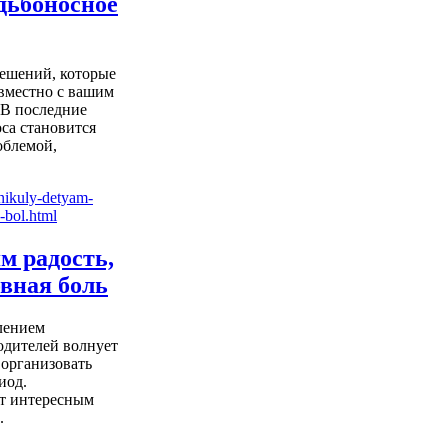
дьбоносное
ешений, которые
овместно с вашим
. В последние
са становится
облемой,
м радость,
овная боль
лением
одителей волнует
 организовать
иод.
ет интересным
.