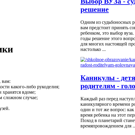
Выбор ВУЗа - су
решение
Одним из судьбоносных р
вам предстоит принять с
ребенком, это выбор вуза
годы решение этого вопро
для многих настоящей пр
ики
настолько ...
Каникулы - детя
 вам:
родителям - гол
кости
какого-либо
рукоделия;
 хранятся вдоме;
м сложном случае;
Каждый раз перед наступ
каникулярного времени р
узей.
один и тот же вопрос: как
время ребенка на этот пер
Поход в планетарий стан
времяпровождением для ..