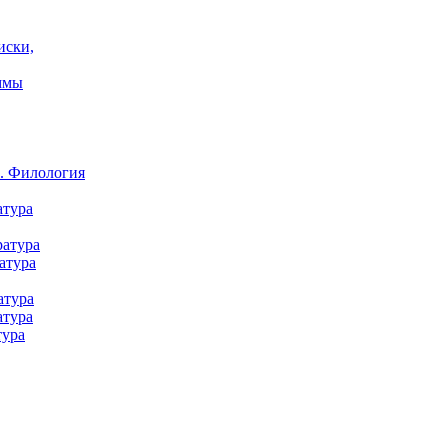
иски,
ммы
а. Филология
атура
ратура
атура
атура
атура
тура