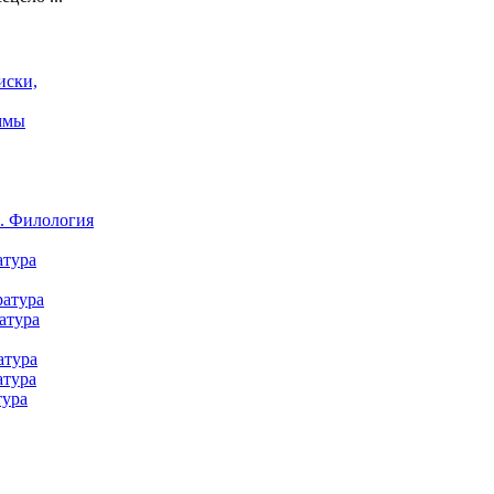
иски,
ммы
а. Филология
атура
ратура
атура
атура
атура
тура