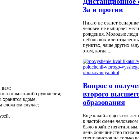
Дистанционное 
За и против
Никто не станет оспариват
человек не выбирает мест
рождения. Молодые люди
небольших или отдаленн
пунктах, чаще других за
этом, когда ...
Вопрос о получ
 вам:
второго высшег
кости
какого-либо
рукоделия;
 хранятся вдоме;
образования
м сложном случае;
Еще какой-то десяток лет
узей.
к частой смене человеком
было крайне негативным.
день большинство психол
специалистов не только вс