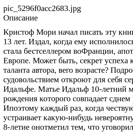
pic_5296f0acc2683.jpg
Описание
Кристоф Мори начал писать эту книг
13 лет. Издал, когда ему исполнилос
стала бестселлером воФранции, апо
Европе. Может быть, секрет успеха 
таланта автора, вего возрасте? Подр
судовольствием откроют для себя с
Идальфе. Матье Идальф
10-летний
м
рождения которого совпадает сднем
Ипоэтому каждый раз, когда честву
устраивает
какую-нибудь
невероятну
8-летие
онотметил тем, что уговори