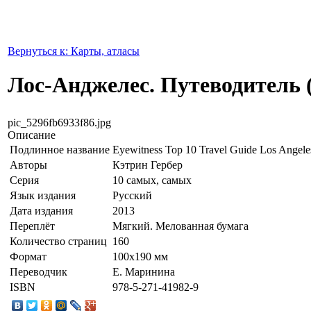
Вернуться к: Карты, атласы
Лос-Анджелес. Путеводитель 
pic_5296fb6933f86.jpg
Описание
Подлинное название
Eyewitness Top 10 Travel Guide Los Angele
Авторы
Кэтрин Гербер
Серия
10 самых, самых
Язык издания
Русский
Дата издания
2013
Переплёт
Мягкий. Мелованная бумага
Количество страниц
160
Формат
100x190 мм
Переводчик
Е. Маринина
ISBN
978-5-271-41982-9