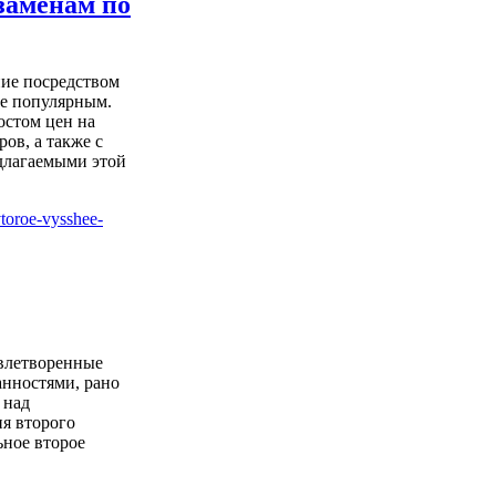
заменам по
ие посредством
ее популярным.
остом цен на
ов, а также с
длагаемыми этой
влетворенные
нностями, рано
 над
я второго
ьное второе