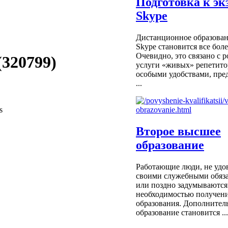
Подготовка к эк
Skype
Дистанционное образован
Skype становится все бол
Очевидно, это связано с р
(320799)
услуги «живых» репетитор
особыми удобствами, пре
...
s
Второе высшее
образование
Работающие люди, не удо
своими служебными обяза
или поздно задумываются
необходимостью получени
образования. Дополнител
образование становится ...