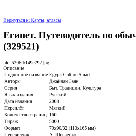
Вернуться к: Карты, атласы
Египет. Путеводитель по обы
(329521)
pic_5296fb149c792.jpg
Описание
Подлинное название
Egypt: Culture Smart
Авторы
Джайлан Заян
Серия
Быт. Традиции. Культура
Язык издания
Русский
Дата издания
2008
Переплёт
Мягкий
Количество страниц
160
Тираж
5000
Формат
70x90/32 (113х165 мм)
Переводчик
А. Шевченко