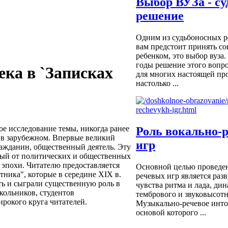
Выбор ВУЗа - су
решение
Одним из судьбоносных р
вам предстоит принять с
ребенком, это выбор вуза
годы решение этого вопро
ека в `Записках
для многих настоящей пр
настолько ...
е исследование темы, никогда ранее
Роль вокально-
 в зарубежном. Впервые великий
игр
ражданин, общественный деятель. Эту
дный от политических и общественных
 эпохи. Читателю предоставляется
Основной целью проведен
тника", которые в середине XIX в.
речевых игр является разв
ь и сыграли существенную роль в
чувства ритма и лада, ди
кольников, студентов
тембрового и звуковысотн
ирокого круга читателей.
Музыкально-речевое инто
основой которого ...