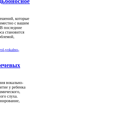
дьбоносное
ешений, которые
овместно с вашим
. В последние
са становится
облемой,
речевых
ия вокально-
итие у ребенка
намического,
ого слуха.
нирование,