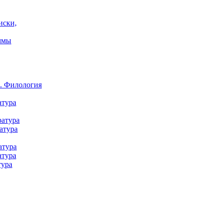
иски,
ммы
а. Филология
атура
ратура
атура
атура
атура
тура