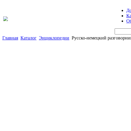
Д
Ка
Об
Главная
Каталог
Энциклопедии
Русско-немецкий разговорни