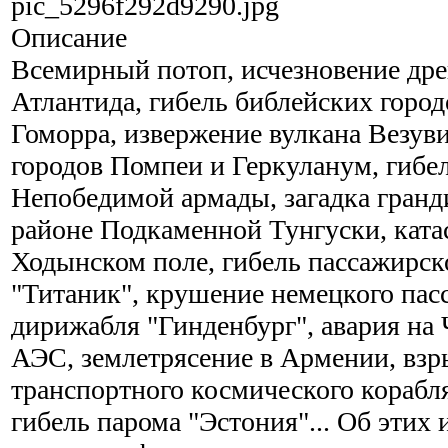
pic_5296f292d9290.jpg
Описание
Всемирный потоп, исчезновение дре
Атлантида, гибель библейских горо
Гоморра, извержение вулкана Везув
городов Помпеи и Геркуланум, гибе
Непобедимой армады, загадка гранд
районе Подкаменной Тунгуски, ката
Ходынском поле, гибель пассажирск
"Титаник", крушение немецкого пас
дирижабля "Гинденбург", авария на
АЭС, землетрясение в Армении, взр
транспортного космического корабл
гибель парома "Эстония"... Об этих 